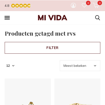
0
0
4.8
Producten getagd met rvs
FILTER