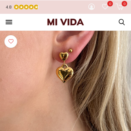
0
0
4.8