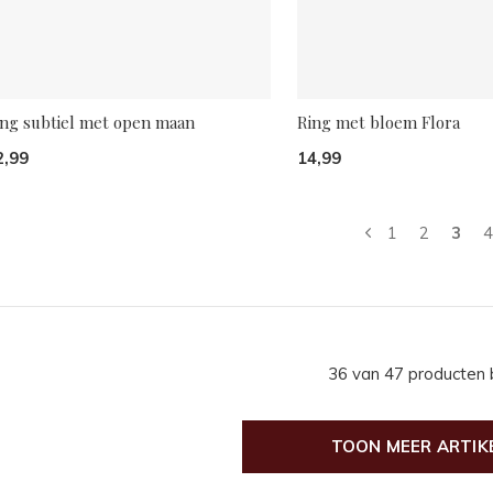
ing subtiel met open maan
Ring met bloem Flora
2,99
14,99
1
2
3
4
36 van 47 producten
TOON MEER ARTIK