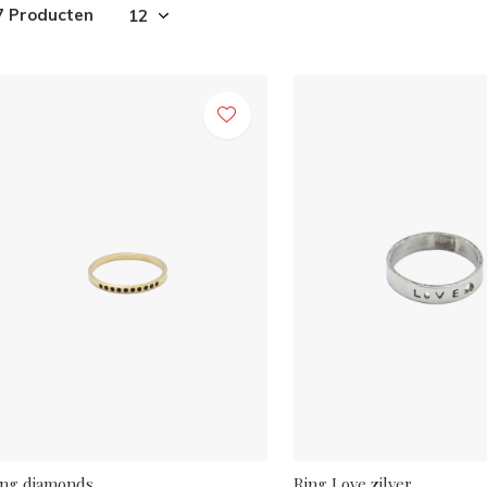
7 Producten
ing diamonds
Ring Love zilver