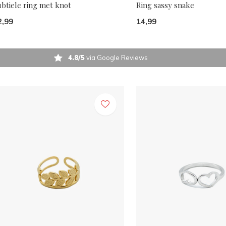
ubtiele ring met knot
Ring sassy snake
2,99
14,99
4.8/5
via Google Reviews