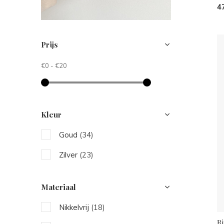
4
Prijs
€0
-
€20
Kleur
Goud
(34)
Zilver
(23)
Materiaal
Nikkelvrij
(18)
R