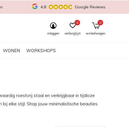
en
4.8
Google Reviews
0
0
inloggen
verlanglijst
winkelwagen
WONEN
WORKSHOPS
ardig roestvrij staal en verkrijgbaar in tijdloze
 bij elke stijl. Shop jouw minimalistische beauties