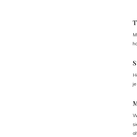
T
Mi
ho
S
He
je
M
W
si
al