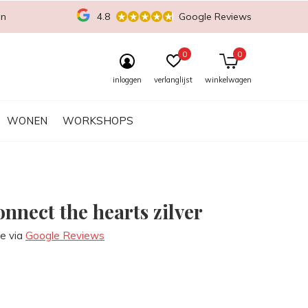
en
4.8
Google Reviews
0
0
inloggen
verlanglijst
winkelwagen
WONEN
WORKSHOPS
nnect the hearts zilver
re via
Google Reviews