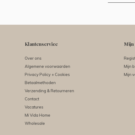
Klantenservice
Mijn
Over ons
Regis
Algemene voorwaarden
Mijn b
Privacy Policy + Cookies
Mijn v
Betaalmethoden
Verzending & Retourneren
Contact
Vacatures
Mi Vida Home
Wholesale