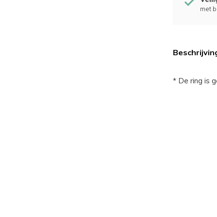
met b
Beschrijvin
* De ring is 