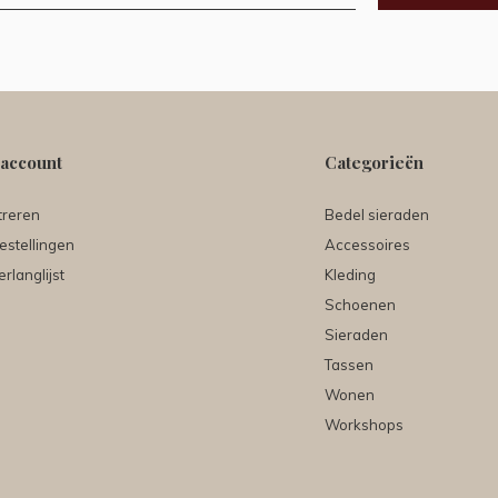
 account
Categorieën
treren
Bedel sieraden
estellingen
Accessoires
erlanglijst
Kleding
Schoenen
Sieraden
Tassen
Wonen
Workshops