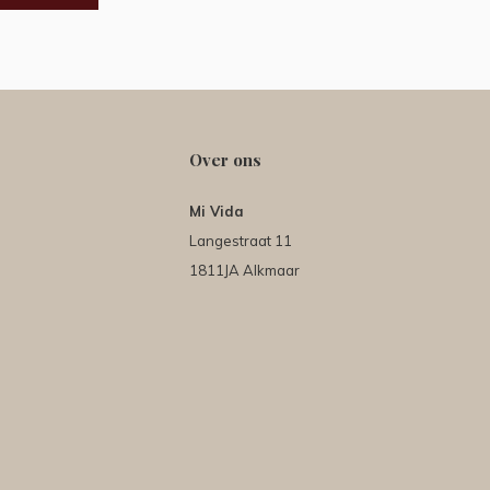
Over ons
Mi Vida
Langestraat 11
1811JA Alkmaar