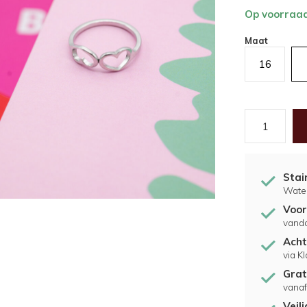
Op voorraa
Maat
16
Stai
Water
Voor
vand
Acht
via K
Grat
vanaf
Veil