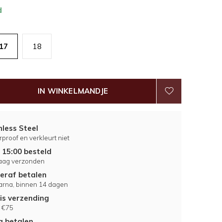
d
17
18
IN WINKELMANDJE
nless Steel
proof en verkleurt niet
 15:00 besteld
aag verzonden
eraf betalen
larna, binnen 14 dagen
is verzending
 €75
ig betalen