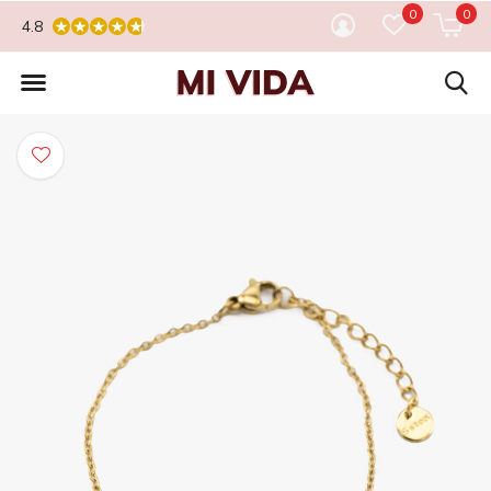
0
0
4.8