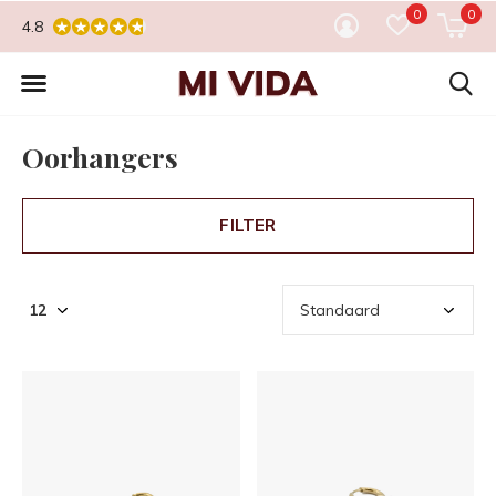
0
0
4.8
Oorhangers
FILTER