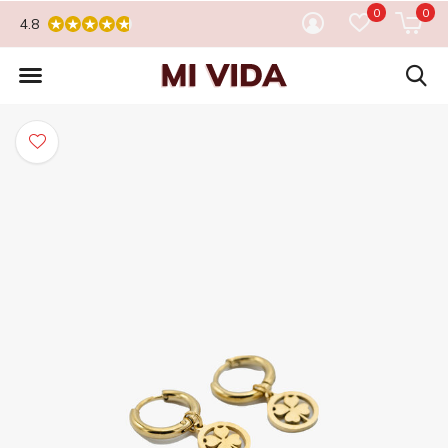
0
0
4.8