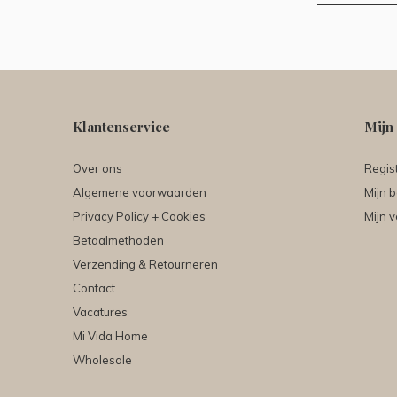
Klantenservice
Mijn
Over ons
Regis
Algemene voorwaarden
Mijn b
Privacy Policy + Cookies
Mijn v
Betaalmethoden
Verzending & Retourneren
Contact
Vacatures
Mi Vida Home
Wholesale