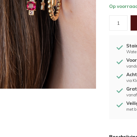
Op voorraa
Stai
Water
Voor
vand
Acht
via K
Grat
vanaf
Veil
met b
Beschrijvin