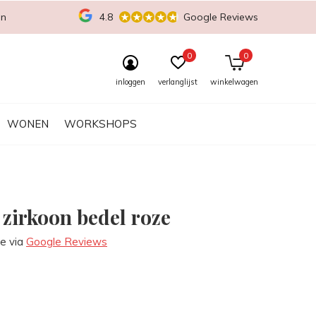
en
4.8
Google Reviews
0
0
inloggen
verlanglijst
winkelwagen
WONEN
WORKSHOPS
 zirkoon bedel roze
re via
Google Reviews