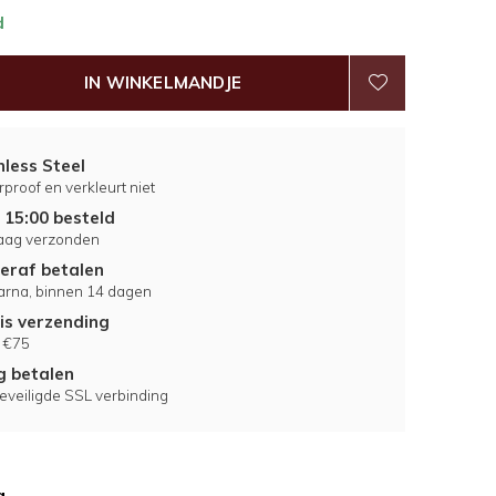
d
IN WINKELMANDJE
nless Steel
proof en verkleurt niet
 15:00 besteld
aag verzonden
eraf betalen
larna, binnen 14 dagen
is verzending
 €75
ig betalen
eveiligde SSL verbinding
g