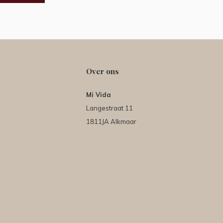
Over ons
Mi Vida
Langestraat 11
1811JA Alkmaar