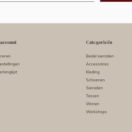
 account
Categorieën
treren
Bedel sieraden
estellingen
Accessoires
erlanglijst
Kleding
Schoenen
Sieraden
Tassen
Wonen
Workshops