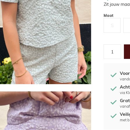
Zit jouw maat
Maat
S
Voor
vand
Acht
via K
Grat
vanaf
Veil
met b