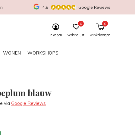
en
4.8
Google Reviews
0
0
inloggen
verlanglijst
winkelwagen
WONEN
WORKSHOPS
peplum blauw
re via
Google Reviews
d