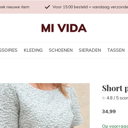
eek nieuwe item
Voor 15:00 besteld = vandaag verzond
SSOIRES
KLEDING
SCHOENEN
SIERADEN
TASSEN
Short 
✨ 4.8 / 5 sco
34,99
Op voorraa