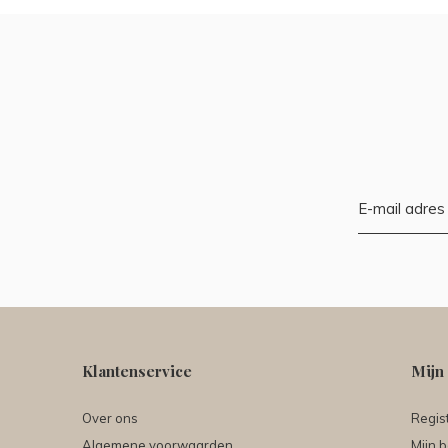
Klantenservice
Mijn
Over ons
Regis
Algemene voorwaarden
Mijn b