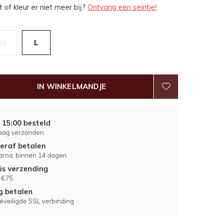
 of kleur er niet meer bij?
Ontvang een seintje!
M
L
IN WINKELMANDJE
 15:00 besteld
aag verzonden
eraf betalen
larna, binnen 14 dagen
is verzending
 €75
ig betalen
eveiligde SSL verbinding