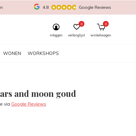
en
4.8
Google Reviews
0
0
inloggen
verlanglijst
winkelwagen
WONEN
WORKSHOPS
tars and moon goud
re via
Google Reviews