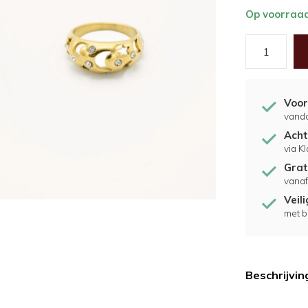
Op voorraa
Voor
vand
Acht
via K
Grat
vanaf
Veil
met b
Beschrijvin