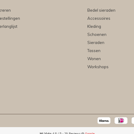
treren
Bedel sieraden
estellingen
Accessoires
erlanglijst
Kleding
Schoenen
Sieraden
Tassen
Wonen
Workshops
Mi Vida
4.8
/
5
-
29
Reviews @
Google