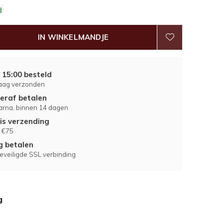
d
IN WINKELMANDJE
 15:00 besteld
aag verzonden
eraf betalen
larna, binnen 14 dagen
is verzending
 €75
ig betalen
eveiligde SSL verbinding
g