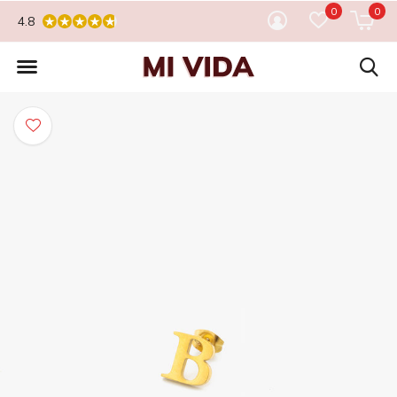
0
0
4.8