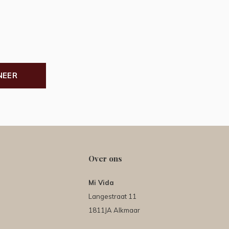
NEER
Over ons
Mi Vida
Langestraat 11
1811JA Alkmaar