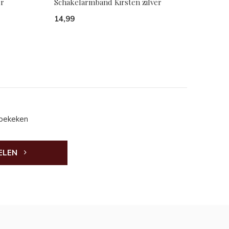
er
Schakelarmband Kirsten zilver
14,99
 bekeken
ELEN