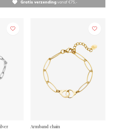
Gratis verzending
vanaf €75,-
ilver
Armband chain