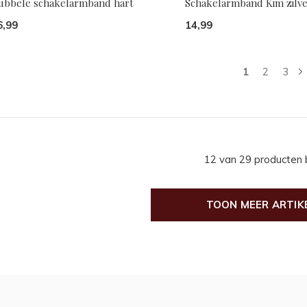
ubbele schakelarmband hart
Schakelarmband Kim zilv
6,99
14,99
1
2
3
12 van 29 producten
TOON MEER ARTIK