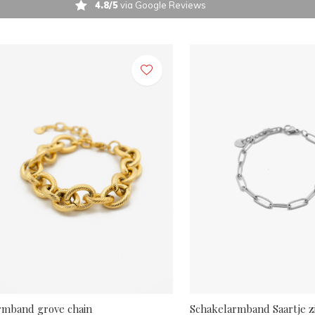
4.8/5
via Google Reviews
rmband grove chain
Schakelarmband Saartje z