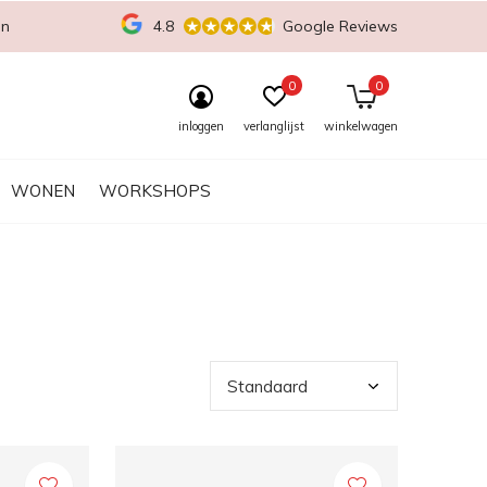
en
4.8
Google Reviews
0
0
inloggen
verlanglijst
winkelwagen
WONEN
WORKSHOPS