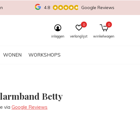
en
4.8
Google Reviews
0
0
inloggen
verlanglijst
winkelwagen
WONEN
WORKSHOPS
larmband Betty
re via
Google Reviews