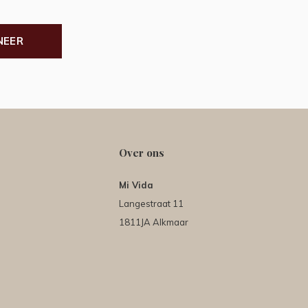
NEER
Over ons
Mi Vida
Langestraat 11
1811JA Alkmaar