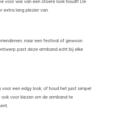
e voor wie van een stoere look houdt! De
r extra lang plezier van.
riendinnen, naar een festival of gewoon
 ontwerp past deze armband echt bij elke
oor een edgy look, of houd het juist simpel
er ook voor kiezen om de armband te
ent.