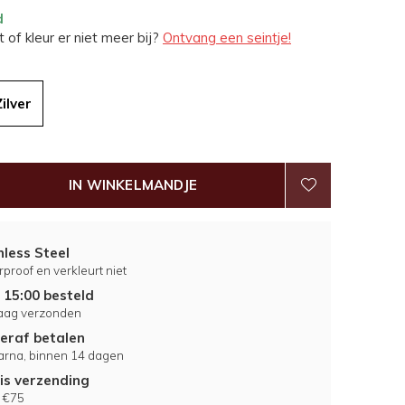
d
 of kleur er niet meer bij?
Ontvang een seintje!
Zilver
IN WINKELMANDJE
nless Steel
proof en verkleurt niet
 15:00 besteld
aag verzonden
eraf betalen
larna, binnen 14 dagen
is verzending
 €75