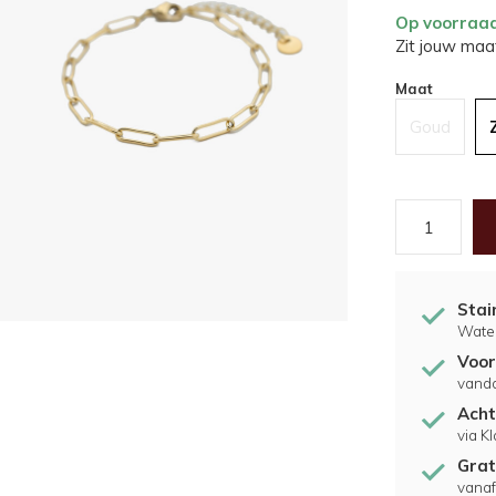
Op voorraa
Zit jouw maat
Maat
Goud
Stai
Water
Voor
vand
Acht
via K
Grat
vanaf