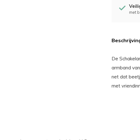
Veil
met b
Beschrijvin
De Schakelar
armband van 
net dat beetj
met vriendin