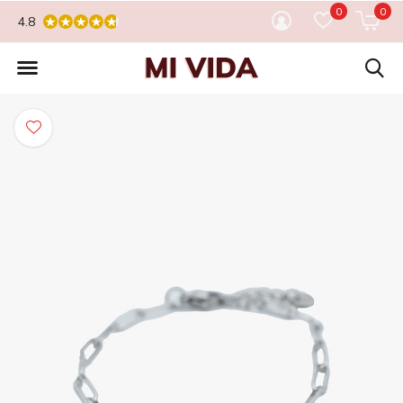
0
0
4.8