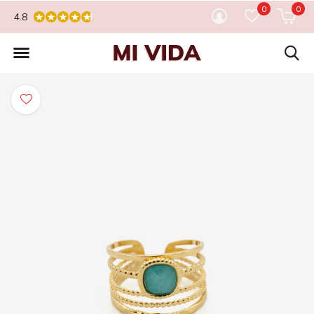
0
0
4.8