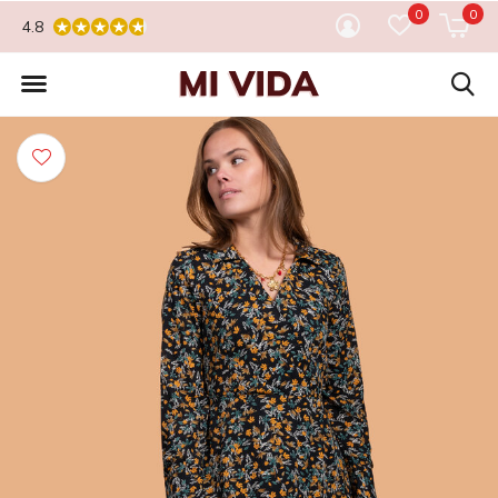
0
0
4.8