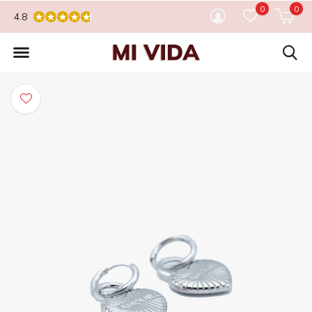
0
0
4.8