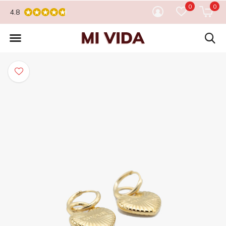
0
0
4.8