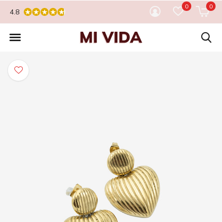
0
0
4.8