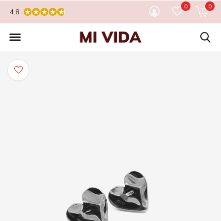
0
0
4.8