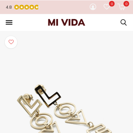
0
0
4.8