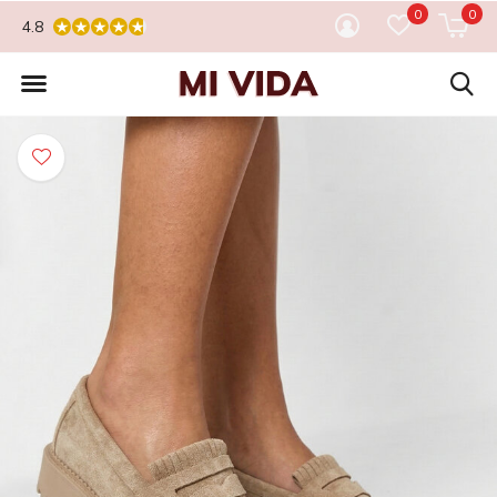
0
0
4.8