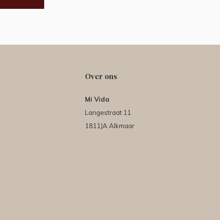
Over ons
Mi Vida
Langestraat 11
1811JA Alkmaar