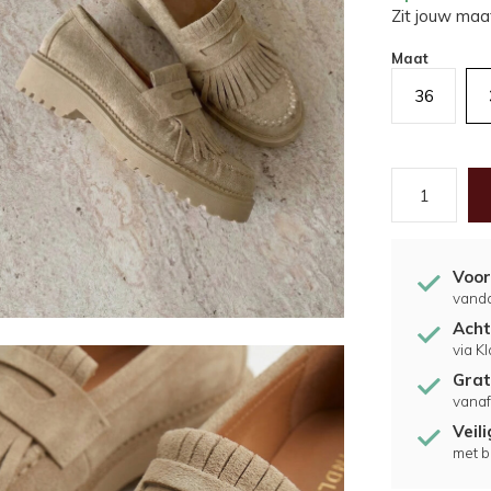
Zit jouw maat
Maat
36
Voor
vand
Acht
via K
Grat
vanaf
Veil
met b