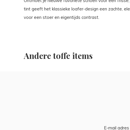
Ontmoet je nieuwe favoriete schoen voor een frisse, v
tint geeft het klassieke loafer-design een zachte, ele
voor een stoer en eigentijds contrast.
Andere toffe items