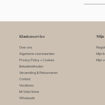
Klantenservice
Mijn
Over ons
Regis
Algemene voorwaarden
Mijn b
Privacy Policy + Cookies
Mijn v
Betaalmethoden
Verzending & Retourneren
Contact
Vacatures
Mi Vida Home
Wholesale