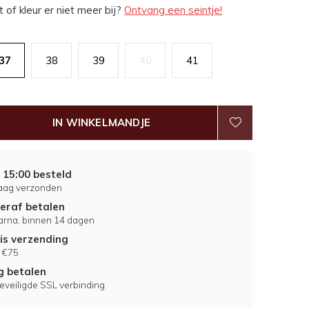
 of kleur er niet meer bij?
Ontvang een seintje!
37
38
39
40
41
IN WINKELMANDJE
 15:00 besteld
aag verzonden
eraf betalen
larna, binnen 14 dagen
is verzending
 €75
ig betalen
eveiligde SSL verbinding