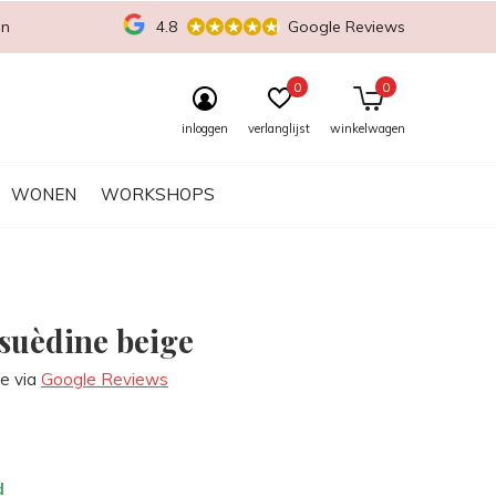
en
4.8
Google Reviews
0
0
inloggen
verlanglijst
winkelwagen
WONEN
WORKSHOPS
 suèdine beige
re via
Google Reviews
d