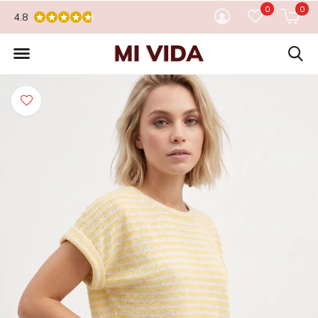
0
0
4.8