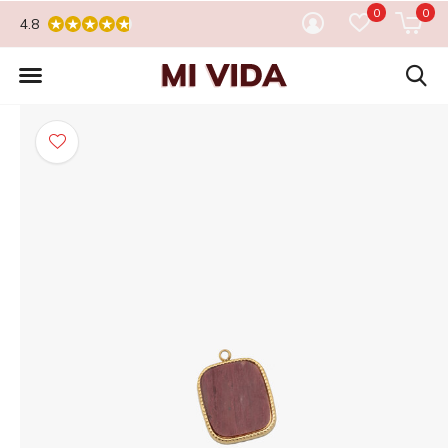
0
0
4.8