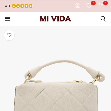
0
0
4.8