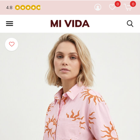
0
0
4.8