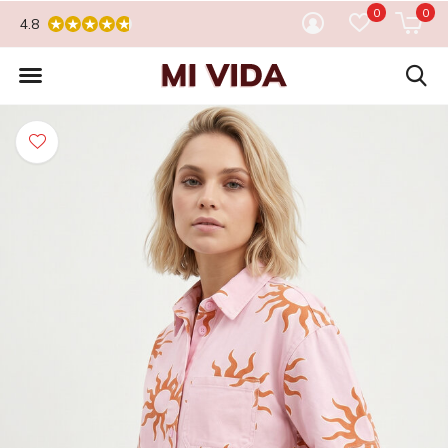
0
0
4.8