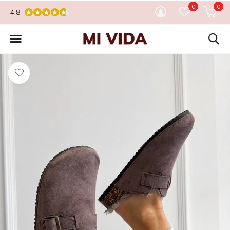
0
0
4.8