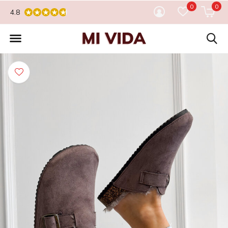
0
0
4.8