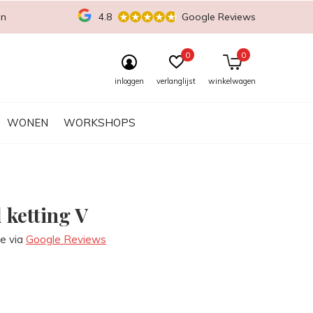
en
4.8
Google Reviews
0
0
inloggen
verlanglijst
winkelwagen
WONEN
WORKSHOPS
l ketting V
re via
Google Reviews