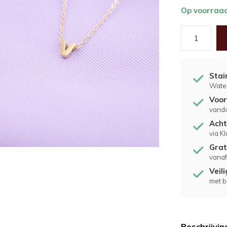
Op voorraa
Stai
Water
Voor
vand
Acht
via K
Grat
vanaf
Veil
met b
Beschrijvin