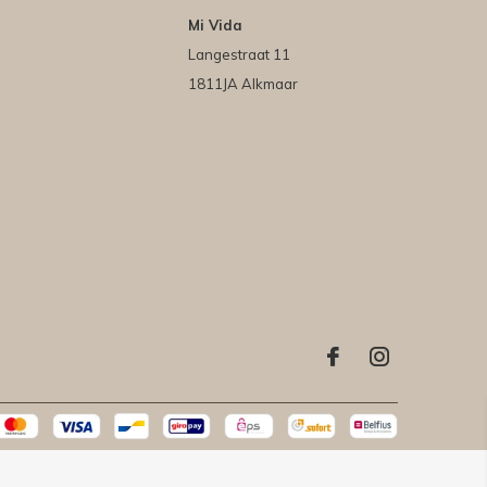
Mi Vida
Langestraat 11
1811JA Alkmaar