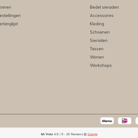
treren
Bedel sieraden
estellingen
Accessoires
erlanglijst
Kleding
Schoenen
Sieraden
Tassen
Wonen
Workshops
Mi Vida
4.8
/
5
-
29
Reviews @
Google