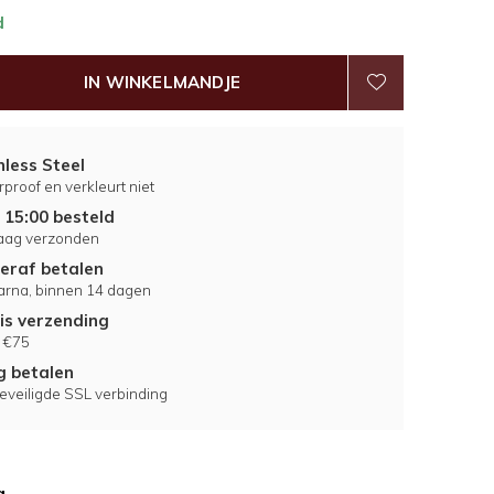
d
IN WINKELMANDJE
nless Steel
proof en verkleurt niet
 15:00 besteld
aag verzonden
eraf betalen
larna, binnen 14 dagen
is verzending
 €75
ig betalen
eveiligde SSL verbinding
g