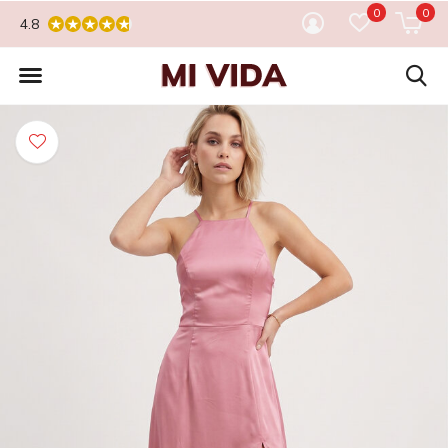
0
0
4.8