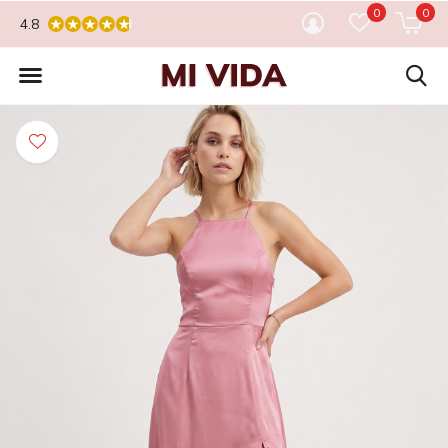
0
0
4.8