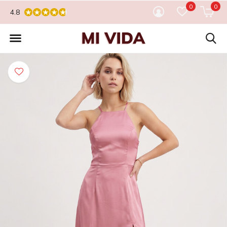
0
0
4.8