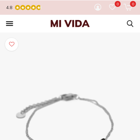
0
0
4.8