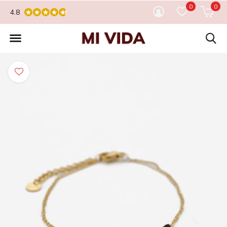
0
0
4.8