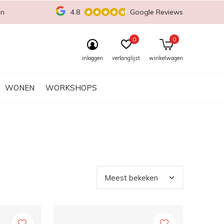
en
4.8
Google Reviews
0
0
inloggen
verlanglijst
winkelwagen
WONEN
WORKSHOPS