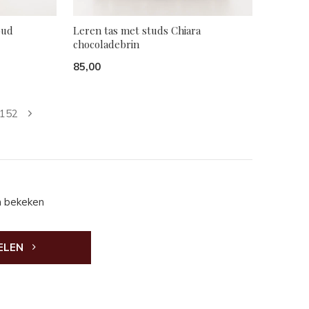
oud
Leren tas met studs Chiara
chocoladebrin
85,00
152
n bekeken
ELEN