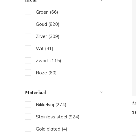
Groen
(66)
Goud
(820)
Zilver
(309)
Wit
(91)
Zwart
(115)
Roze
(60)
Beige
(103)
Materiaal
Blauw
(62)
A
Nikkelvrij
(274)
Bruin
(52)
1
Stainless steel
(924)
Rood
(17)
Gold plated
(4)
Oranje
(7)