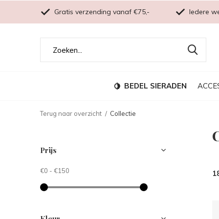
Gratis verzending vanaf €75,-
Iedere w
BEDEL SIERADEN
ACCE
Terug naar overzicht
Collectie
C
Prijs
€0
-
€150
1
Kleur