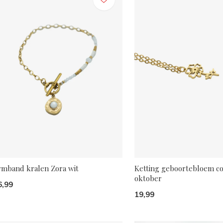
rmband kralen Zora wit
Ketting geboortebloem c
oktober
6,99
19,99