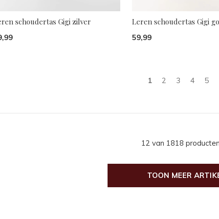
ren schoudertas Gigi zilver
Leren schoudertas Gigi g
9,99
59,99
1
2
3
4
5
12 van 1818 producte
TOON MEER ARTIK