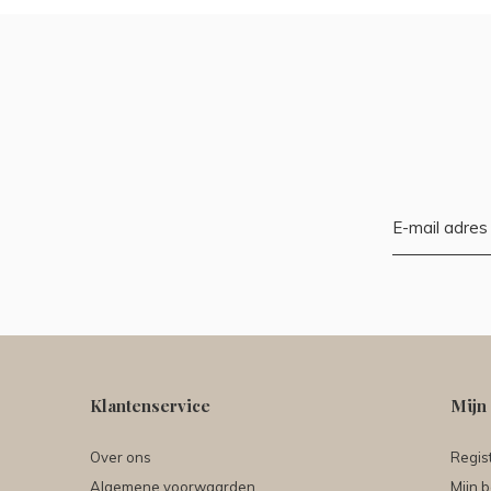
Klantenservice
Mijn
Over ons
Regis
Algemene voorwaarden
Mijn b