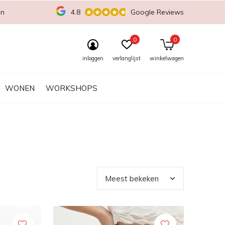
en
4.8
Google Reviews
0
0
inloggen
verlanglijst
winkelwagen
WONEN
WORKSHOPS