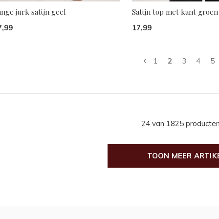
nge jurk satijn geel
Satijn top met kant groen
7,99
17,99
1
2
3
4
5
24 van 1825 producte
TOON MEER ARTIK