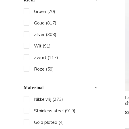
Groen
(70)
Goud
(817)
Zilver
(308)
Wit
(91)
Zwart
(117)
Roze
(59)
Beige
(104)
Materiaal
Blauw
(61)
L
Nikkelvrij
(273)
c
Bruin
(52)
Stainless steel
(919)
8
Rood
(17)
Gold plated
(4)
Oranje
(7)