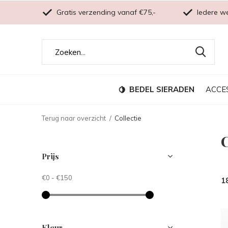
Gratis verzending vanaf €75,-
Iedere w
BEDEL SIERADEN
ACCE
Terug naar overzicht
Collectie
C
Prijs
€0
-
€150
1
Kleur