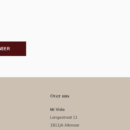
NEER
Over ons
Mi Vida
Langestraat 11
1811JA Alkmaar