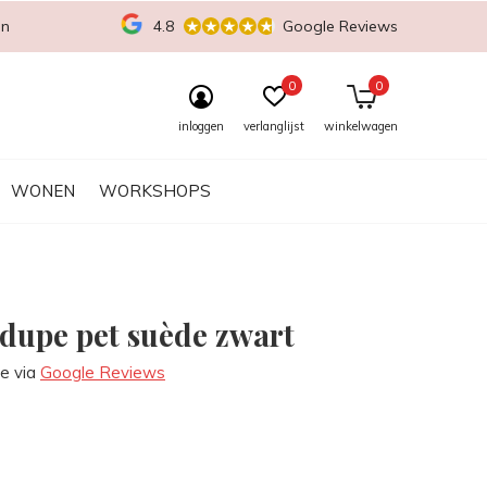
en
4.8
Google Reviews
0
0
inloggen
verlanglijst
winkelwagen
WONEN
WORKSHOPS
 dupe pet suède zwart
re via
Google Reviews