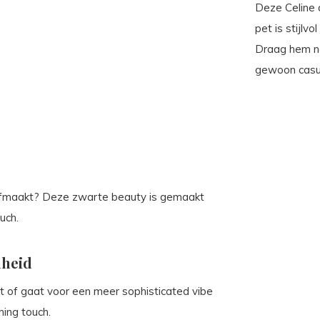
Deze Celine 
pet is stijlvo
Draag hem na
gewoon casual
l afmaakt? Deze zwarte beauty is gemaakt
uch.
nheid
irt of gaat voor een meer sophisticated vibe
hing touch.