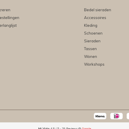
treren
Bedel sieraden
estellingen
Accessoires
erlanglijst
Kleding
Schoenen
Sieraden
Tassen
Wonen
Workshops
Mi Vida
4.8
/
5
-
29
Reviews @
Google