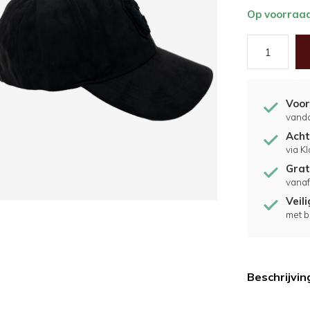
Op voorraa
Voor
vand
Acht
via K
Grat
vanaf
Veil
met b
Beschrijvin