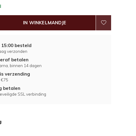
d
IN WINKELMANDJE
 15:00 besteld
aag verzonden
eraf betalen
larna, binnen 14 dagen
is verzending
 €75
ig betalen
eveiligde SSL verbinding
g