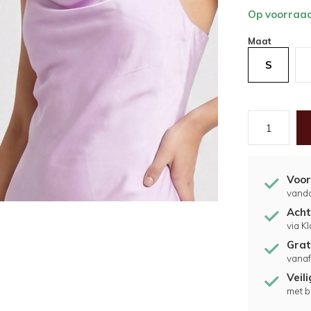
Op voorraa
Maat
S
Voor
vand
Acht
via K
Grat
vanaf
Veil
met b