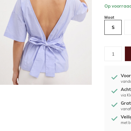
Op voorraa
Maat
S
Voor
vand
Acht
via K
Grat
vanaf
Veil
met b