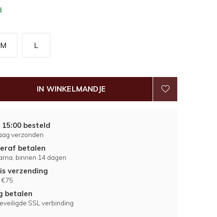
d
M
L
IN WINKELMANDJE
 15:00 besteld
aag verzonden
eraf betalen
larna, binnen 14 dagen
is verzending
 €75
ig betalen
eveiligde SSL verbinding