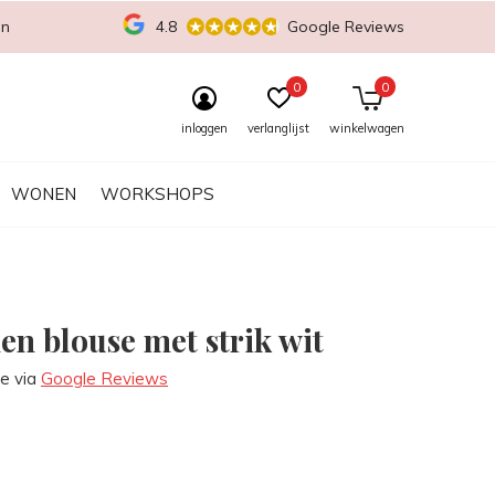
en
4.8
Google Reviews
0
0
inloggen
verlanglijst
winkelwagen
WONEN
WORKSHOPS
en blouse met strik wit
re via
Google Reviews