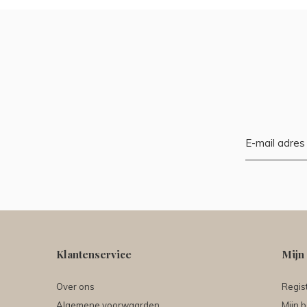
Klantenservice
Mijn
Over ons
Regis
Algemene voorwaarden
Mijn b