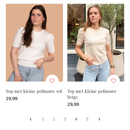
Top met kleine pofmouw wit
Top met kleine pofmouw
beige
29,99
29,99
1
2
3
4
5