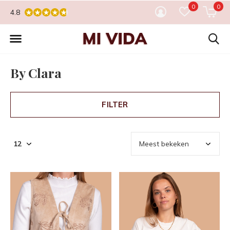
0
0
4.8
By Clara
FILTER