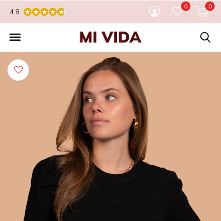
0
0
4.8