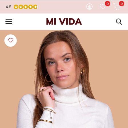
0
0
4.8