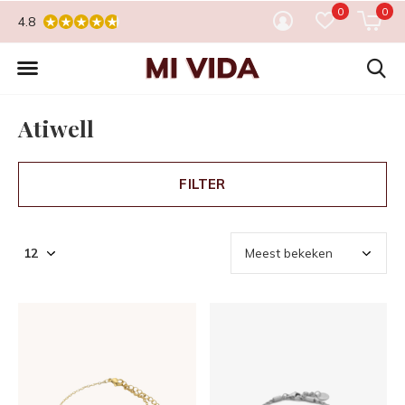
0
0
4.8
Atiwell
FILTER