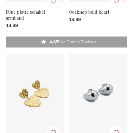
Fijne platte schakel
Oorknop bold heart
armband
14,99
14,99
4.8/5
via Google Reviews