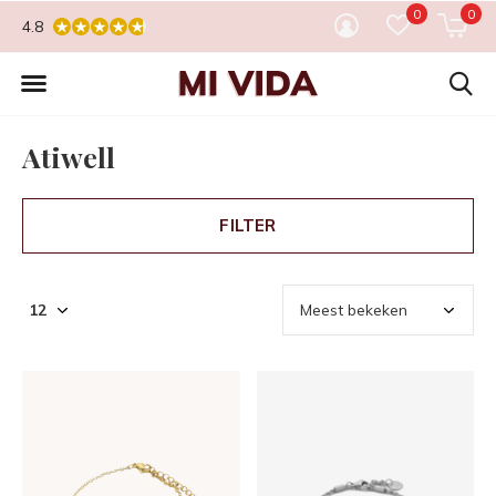
0
0
4.8
Atiwell
FILTER