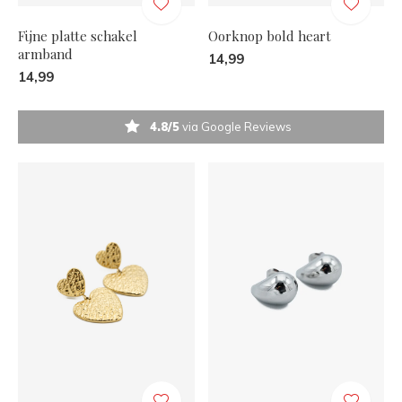
Fijne platte schakel
Oorknop bold heart
armband
14,99
14,99
4.8/5
via Google Reviews