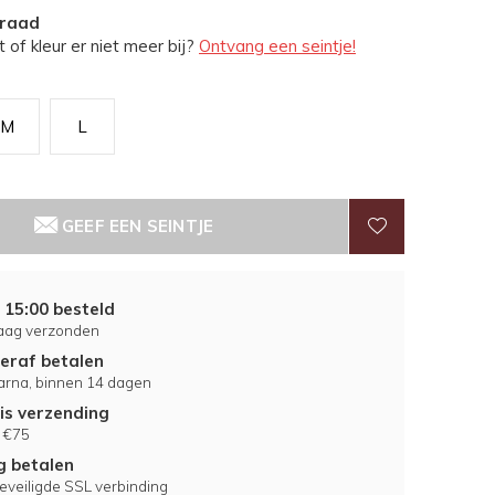
rraad
 of kleur er niet meer bij?
Ontvang een seintje!
M
L
GEEF EEN SEINTJE
 15:00 besteld
aag verzonden
eraf betalen
larna, binnen 14 dagen
is verzending
 €75
ig betalen
eveiligde SSL verbinding