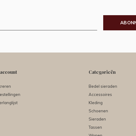
ABON
 account
Categorieën
treren
Bedel sieraden
estellingen
Accessoires
erlanglijst
Kleding
Schoenen
Sieraden
Tassen
Wonen