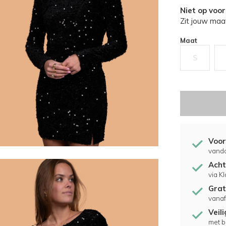
Niet op voo
Zit jouw maat
Maat
S
Voor
vand
Acht
via K
Grat
vanaf
Veil
met b