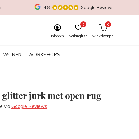
en
4.8
Google Reviews
0
0
inloggen
verlanglijst
winkelwagen
WONEN
WORKSHOPS
 glitter jurk met open rug
re via
Google Reviews