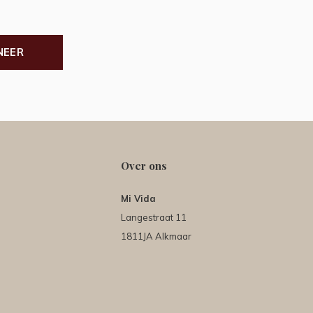
NEER
Over ons
Mi Vida
Langestraat 11
1811JA Alkmaar