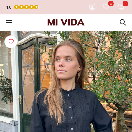
0
0
4.8