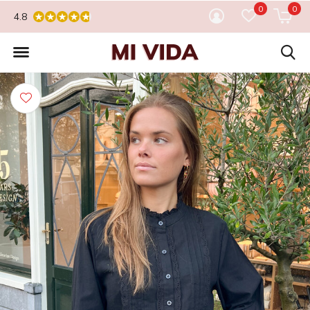
0
0
4.8