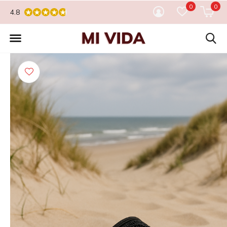
0
0
4.8